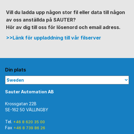
Vill du ladda upp någon stor fil eller data till någon
av oss anställda på SAUTER?
Hör av dig till oss för lösenord och email adress.
>>Länk för uppladdning till vår filserver
Din plats
Sauter Automation AB
Krossgatan 22B
SE-162 50 VÄLLINGBY
Tel.
+46 8 620 35 00
Fax
+46 8 739 86 26