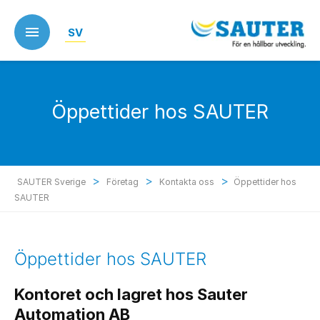
Skip
to
SV
main
content
Öppettider hos SAUTER
>
>
>
SAUTER Sverige
Företag
Kontakta oss
Öppettider hos
SAUTER
Öppettider hos SAUTER
Kontoret och lagret hos Sauter
Automation AB