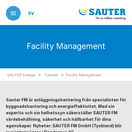
Skip
to
SV
main
content
Facility Management
>
>
SAUTER Sverige
Tjänster
Facility Management
Sauter FM är anläggningshantering från specialisten för
byggnadshantering och energieffektivitet. Med sin
expertis och sin helhetssyn säkerställer SAUTER FM
värdebehållning, säkerhet och hållbarhet för dina
egenskaper. Nyheter: SAUTER FM GmbH (Tyskland) blir