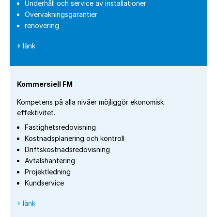
Underhåll och service av installationer
Övervakningsgarantier
renovering
länk
Kommersiell FM
Kompetens på alla nivåer möjliggör ekonomisk
effektivitet.
Fastighetsredovisning
Kostnadsplanering och kontroll
Driftskostnadsredovisning
Avtalshantering
Projektledning
Kundservice
länk