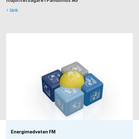
majoritetsägare i Pandomus AG
länk
Energimedveten FM