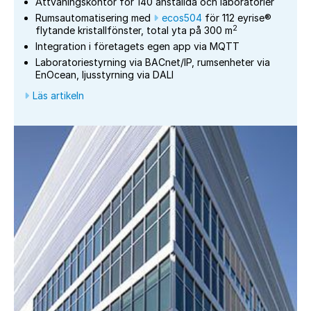
Åttvåningskontor för 140 anställda och laboratorier
Rumsautomatisering med
ecos504
för 112 eyrise®
2
flytande kristallfönster, total yta på 300 m
Integration i företagets egen app via MQTT
Laboratoriestyrning via BACnet/IP, rumsenheter via
EnOcean, ljusstyrning via DALI
Läs artikeln