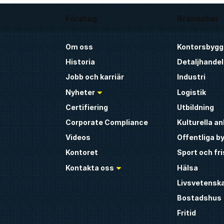
Företag
Branscher
Om oss
Kontorsbygg
Historia
Detaljhandel
Jobb och karriär
Industri
Nyheter
Logistik
Certifiering
Utbildning
Corporate Compliance
Kulturella a
Videos
Offentliga b
Kontoret
Sport och fr
Kontakta oss
Hälsa
Livsvetensk
Bostadshus
Fritid