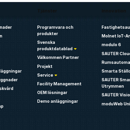
Tjänster
Innovation
nader
Programvara och
Fastighetsa
produkter
n
Molnet IoT-A
Svenska
modulo 6
produktdatablad
SAUTER Clou
Välkommen Partner
Rumsautoma
Projekt
nläggningar
Smarta Ställ
Service
yggnader
SAUTER Sma
Facility Management
Utrymmen
iskvård
OEM lösningar
SAUTER Visio
Demo anläggningar
moduWeb Uni
ap