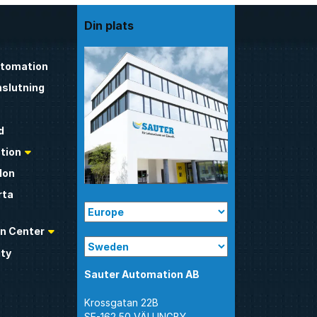
Din plats
utomation
nslutning
d
tion
don
rta
n Center
ty
Sauter Automation AB
Krossgatan 22B
SE-162 50 VÄLLINGBY