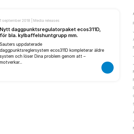
1 september 2018 |
Media releases
Nytt daggpunktsregulatorpaket ecos311D,
för bla. kylbaffelshuntgrupp mm.
Sauters uppdaterade
daggpunktsreglersystem ecos311D kompleterar äldre
system och löser Dina problem genom att –
motverkar...