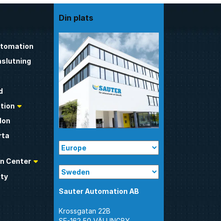
Din plats
utomation
nslutning
d
tion
don
rta
n Center
ty
Sauter Automation AB
Krossgatan 22B
SE-162 50 VÄLLINGBY