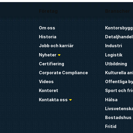
Företag
Branscher
Om oss
Kontorsbygg
Historia
Detaljhandel
Jobb och karriär
Industri
Nyheter
Logistik
Certifiering
Utbildning
Corporate Compliance
Kulturella a
Videos
Offentliga b
Kontoret
Sport och fr
Kontakta oss
Hälsa
Livsvetensk
Bostadshus
Fritid