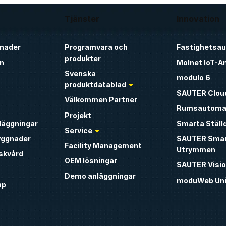
Tjänster
Innovation
nader
Programvara och
Fastighetsa
produkter
n
Molnet IoT-A
Svenska
modulo 6
produktdatablad
SAUTER Clou
Välkommen Partner
Rumsautoma
Projekt
nläggningar
Smarta Ställ
Service
yggnader
SAUTER Sma
Facility Management
Utrymmen
iskvård
OEM lösningar
SAUTER Visio
Demo anläggningar
moduWeb Uni
ap