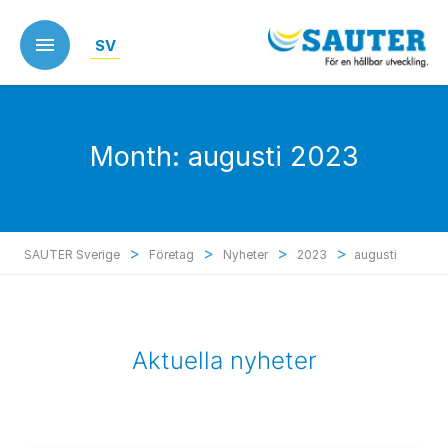
Skip
to
SV
main
content
Month:
augusti 2023
>
>
>
>
SAUTER Sverige
Företag
Nyheter
2023
augusti
Aktuella nyheter