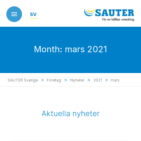
Skip
to
SV
main
content
Month:
mars 2021
>
>
>
>
SAUTER Sverige
Företag
Nyheter
2021
mars
Aktuella nyheter