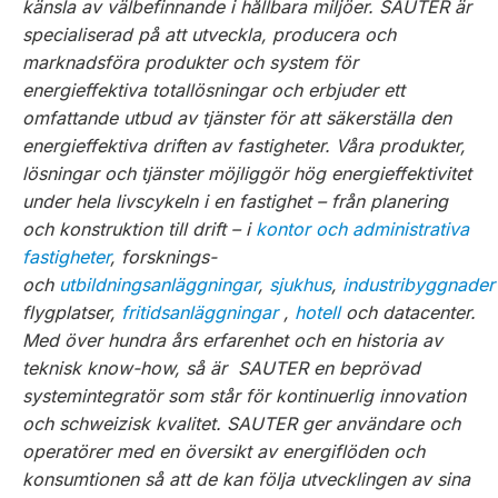
känsla av välbefinnande i hållbara miljöer. SAUTER är
specialiserad på att utveckla, producera och
marknadsföra produkter och system för
energieffektiva totallösningar och erbjuder ett
omfattande utbud av tjänster för att säkerställa den
energieffektiva driften av fastigheter. Våra produkter,
lösningar och tjänster möjliggör hög energieffektivitet
under hela livscykeln i en fastighet – från planering
och konstruktion till drift – i
kontor och administrativa
fastigheter
, forsknings-
och
utbildningsanläggningar
,
sjukhus
,
industribyggnader
flygplatser,
fritidsanläggningar
,
hotell
och datacenter.
Med över hundra års erfarenhet och en historia av
teknisk know-how, så är SAUTER en beprövad
systemintegratör som står för kontinuerlig innovation
och schweizisk kvalitet. SAUTER ger användare och
operatörer med en översikt av energiflöden och
konsumtionen så att de kan följa utvecklingen av sina