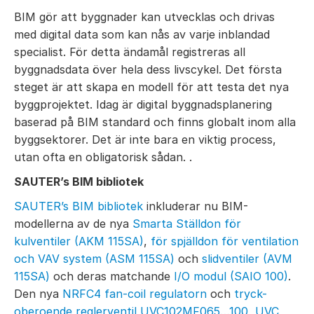
BIM gör att byggnader kan utvecklas och drivas
med digital data som kan nås av varje inblandad
specialist.
För detta ändamål registreras all
byggnadsdata över hela dess livscykel.
Det första
steget är att skapa en modell för att testa det nya
byggprojektet.
Idag är digital byggnadsplanering
baserad på BIM standard och finns globalt inom alla
byggsektorer.
Det är inte bara en viktig process,
utan ofta en obligatorisk sådan.
.
SAUTER’s BIM bibliotek
SAUTER’s BIM bibliotek
inkluderar nu BIM-
modellerna av de nya
Smarta Ställdon för
kulventiler (AKM 115SA)
,
för spjälldon för ventilation
och VAV system (ASM 115SA)
och
slidventiler (AVM
115SA)
och deras matchande
I/O modul (SAIO 100)
.
Den nya
NRFC4 fan-coil regulatorn
och
tryck-
oberoende reglerventil UVC102MF065…100
,
UVC