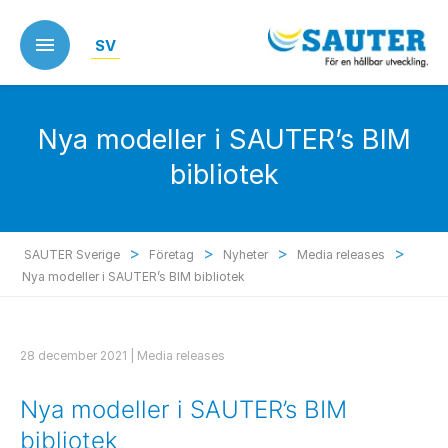
Skip
to
SV
main
content
Nya modeller i SAUTER’s BIM
bibliotek
>
>
>
>
SAUTER Sverige
Företag
Nyheter
Media releases
Nya modeller i SAUTER’s BIM bibliotek
28 december 2021 |
Media releases
Nya modeller i SAUTER’s BIM
bibliotek