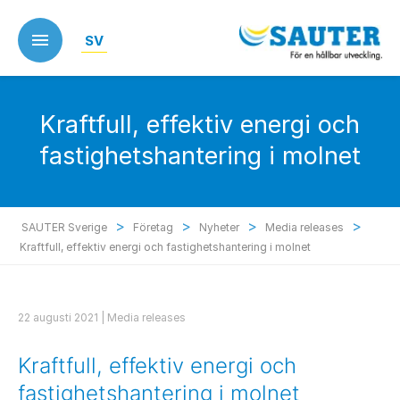
Skip
to
SV
main
content
Kraftfull, effektiv energi och
fastighetshantering i molnet
>
>
>
>
SAUTER Sverige
Företag
Nyheter
Media releases
Kraftfull, effektiv energi och fastighetshantering i molnet
22 augusti 2021 |
Media releases
Kraftfull, effektiv energi och
fastighetshantering i molnet