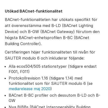
Utökad BACnet-funktionalitet
BACnet-funktionaliteten har utökats specifikt för
att överensstämma med B-LD (BACnet Lighting
Device) och B-GW (BACnet Gateway) förutom den
högsta BACnet-enhetsprofilen B-BC (BACnet
Building Controller).
Certifieringen höjer funktionaliteten till nivån för
SAUTER modulo 6 och inkluderar följande:
Alla ecos504/505 stationstyper (tidigare endast
F001, F011)
Protokollrevision 1.16 (tidigare 1.14) med
funktionalitet som för SAUTER modulo 6
(se
mediarelease maj 2020
)
BACnet B-BC profiler och dessutom B-LD och B-
GW
Nya BIBBs (BACnet Interoperability Building