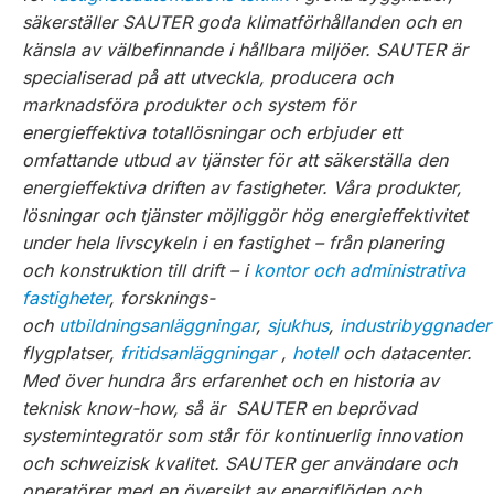
säkerställer SAUTER goda klimatförhållanden och en
känsla av välbefinnande i hållbara miljöer. SAUTER är
specialiserad på att utveckla, producera och
marknadsföra produkter och system för
energieffektiva totallösningar och erbjuder ett
omfattande utbud av tjänster för att säkerställa den
energieffektiva driften av fastigheter. Våra produkter,
lösningar och tjänster möjliggör hög energieffektivitet
under hela livscykeln i en fastighet – från planering
och konstruktion till drift – i
kontor och administrativa
fastigheter
, forsknings-
och
utbildningsanläggningar
,
sjukhus
,
industribyggnader
flygplatser,
fritidsanläggningar
,
hotell
och datacenter.
Med över hundra års erfarenhet och en historia av
teknisk know-how, så är SAUTER en beprövad
systemintegratör som står för kontinuerlig innovation
och schweizisk kvalitet. SAUTER ger användare och
operatörer med en översikt av energiflöden och