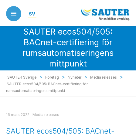
Skip
to
SV
main
content
SAUTER ecos504/505:
BACnet-certifiering för
rumsautomatiseringens
mittpunkt
>
>
>
>
SAUTER Sverige
Företag
Nyheter
Media releases
SAUTER ecos504/505: BACnet-certifiering för
rumsautomatiseringens mittpunkt
16 mars 2022 |
Media releases
SAUTER ecos504/505: BACnet-