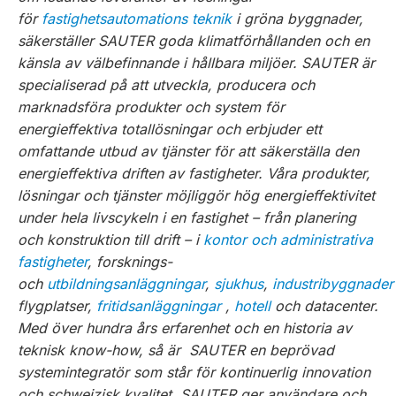
för
fastighetsautomations teknik
i gröna byggnader,
säkerställer SAUTER goda klimatförhållanden och en
känsla av välbefinnande i hållbara miljöer. SAUTER är
specialiserad på att utveckla, producera och
marknadsföra produkter och system för
energieffektiva totallösningar och erbjuder ett
omfattande utbud av tjänster för att säkerställa den
energieffektiva driften av fastigheter. Våra produkter,
lösningar och tjänster möjliggör hög energieffektivitet
under hela livscykeln i en fastighet – från planering
och konstruktion till drift – i
kontor och administrativa
fastigheter
, forsknings-
och
utbildningsanläggningar
,
sjukhus
,
industribyggnader
flygplatser,
fritidsanläggningar
,
hotell
och datacenter.
Med över hundra års erfarenhet och en historia av
teknisk know-how, så är SAUTER en beprövad
systemintegratör som står för kontinuerlig innovation
och schweizisk kvalitet. SAUTER ger användare och