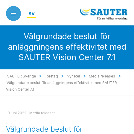
Skip
to
SV
main
content
Välgrundade beslut för
anläggningens effektivitet med
SAUTER Vision Center 7.1
>
>
>
>
SAUTER Sverige
Företag
Nyheter
Media releases
Välgrundade beslut för anläggningens effektivitet med SAUTER
Vision Center 7.1
10 juni 2022 |
Media releases
Välgrundade beslut för